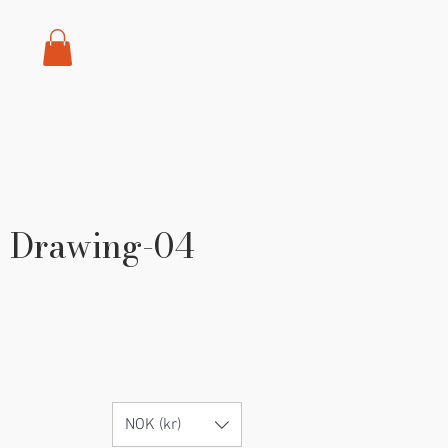
t Drawing-04
rice
NOK (kr)