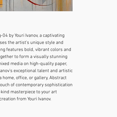
om tilleggsavtale 
04 by Youri Ivanov, a captivating 
es the artist's unique style and 
ing features bold, vibrant colors and 
gether to form a visually stunning 
ixed media on high-quality paper, 
anov's exceptional talent and artistic 
 home, office, or gallery, Abstract 
touch of contemporary sophistication 
kind masterpiece to your art 
creation from Youri Ivanov.