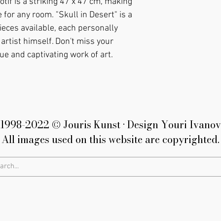
tif is a striking 47 x 47 cm, making 
 for any room. "Skull in Desert" is a 
ieces available, each personally 
rtist himself. Don't miss your 
ue and captivating work of art.
1998-2022 © Jouris Kunst • Design Youri Ivanov
All images used on this website are copyrighted.
Privacy Policy