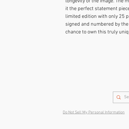
longevity of the image. The mo
it the perfect statement piece
limited edition with only 25 p
signed and numbered by the a
chance to own this truly uniq
Do Not Sell My Personal Information