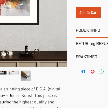
Add to Cart
PODUKTINFO
–
D.G.A.
(digital 
RETUR- og REFU
– på
Fine Art Pap
– motiv format
47
1 ukesr returrett
FRAKTINFO
– limited edition 
– signert og num
Leverings tid
– so
«Certifikate of Au
fra bestillingsdat
forespørsel!
Sendes
fraktfri
i 
NB!
Om noen vil 
a stunning piece of D.G.A. (digital 
som
«READY to 
ov – Jouris Kunst. This piece is 
om tilleggsavtale 
suring the highest quality and 