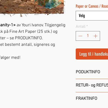
Paper or Canvas / Rea
Velg
nity-1»
av Youri Ivanov. Tilgjengelig
Antall
*
k på Fine Art Paper (25 stk.) og
rmater – se PRODUKTINFO.
et bestemt antall, signeres og
Legg til i handlek
følger med!
PODUKTINFO
Kunstrykk er tilj
RETUR- og REFU
Lerret
i diverse g
begrenset antall
1 ukesr returrett
FRAKTINFO
NB!
Om noen vil h