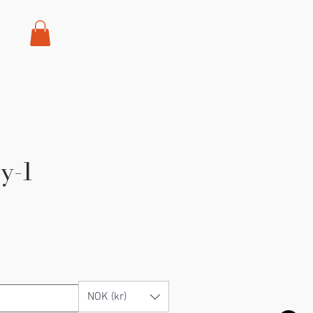
y-1
NOK (kr)