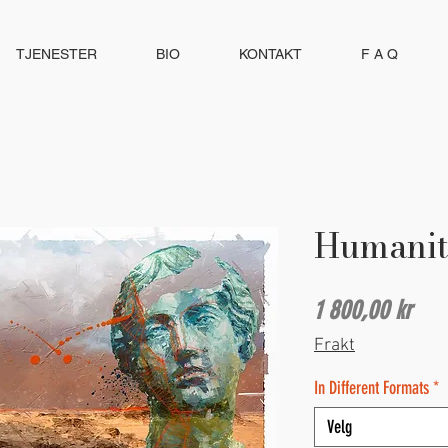
TJENESTER
BIO
KONTAKT
F A Q
Humanit
Pris
1 800,00 kr
Frakt
In Different Formats
*
Velg