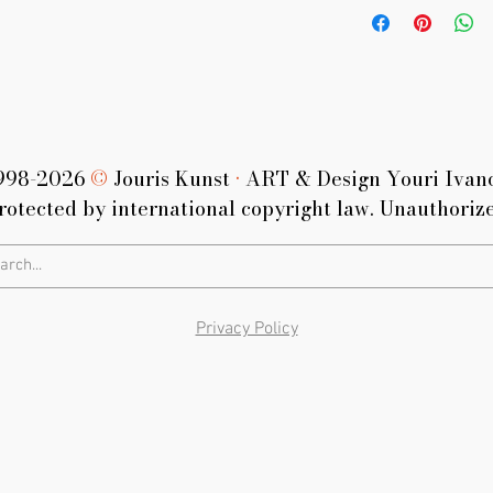
blindramme som 
Leverings tid
– so
bare spørsmål om 
fra bestillingsdat
leveringstid.
Sendes
fraktfri
i 
Mulig
levering på
aluminiumsplater
forespørsel.
998-2026
©
Jouris Kunst
•
ART & Design Youri Ivan
rotected by international copyright law. Unauthorize
Privacy Policy