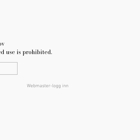
ov
d use is prohibited.
Webmaster-logg inn