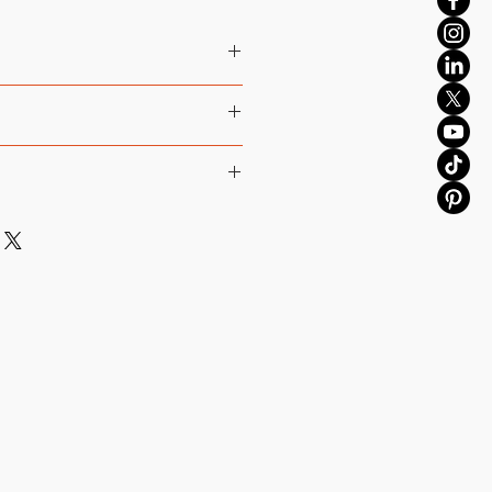
cape nature – Iceland
rmat
30x20 cm
og oppløsning
eter til både
private
formål.