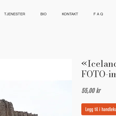
TJENESTER
BIO
KONTAKT
F A Q
«Icelan
FOTO-i
Pris
55,00 kr
Legg til i handlek