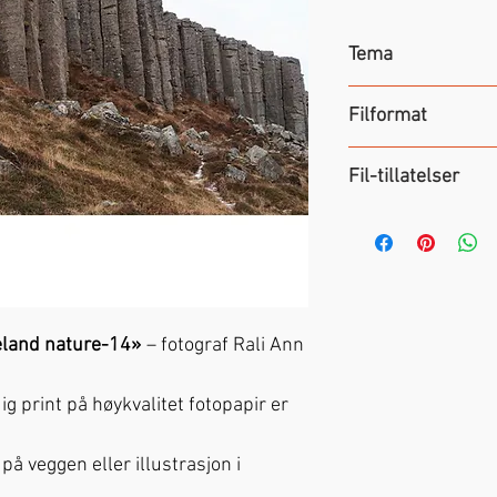
Tema
Kunstfoto
– Lands
Filformat
JPEG
-fil med fo
Fil-tillatelser
på
270 dpi
.
Handel gir rettigh
og
kommersielle
eland nature-14»
– fotograf Rali Ann
ig print på høykvalitet fotopapir er
å veggen eller illustrasjon i