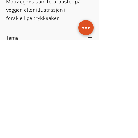
Motiv egnes som foto-poster på
veggen eller illustrasjon i
forskjellige trykksaker.
Tema
Kunstfoto
– Landscape nature –
Filformat
Iceland
JPEG
-fil med format
30x20 cm
og
Fil-tillatelser
oppløsning på
270 dpi
.
Handel gir rettigheter til
både
private
og
kommersielle
formål.
NOK (kr)
1998-2026
©
Jouris Kunst
•
ART &
Design Youri Ivanov