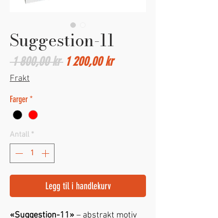
Suggestion-11
Vanlig
Salgspris
 1 800,00 kr 
1 200,00 kr
pris
Frakt
Farger
*
Antall
*
Legg til i handlekurv
«Suggestion-11»
– abstrakt motiv