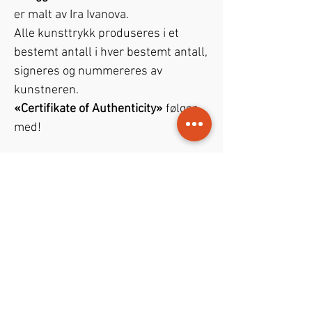
er malt av Ira Ivanova.
Alle kunsttrykk produseres i et
bestemt antall i hver bestemt antall,
signeres og nummereres av
kunstneren.
«Certifikate of Authenticity»
følger
med!
PODUKTINFO
Bildet er med glass-ramme
50x50x4
RETUR- og REFUSJONSPOLICY
cm
som vist på bildet
1 ukesr returrett med full refusjon.
FRAKTINFO
Leverings tid
– som regel -3 til 5
arbiedsdager fra bestillingsdato.