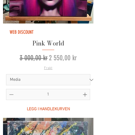
WEB DISCOUNT
Pink World
Vanlig pris
Salgspris
3 000,00 kr
2 550,00 kr
Frakt
LEGG I HANDLEKURVEN