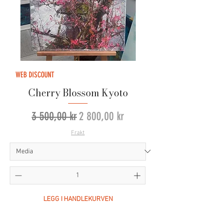
WEB DISCOUNT
Cherry Blossom Kyoto
Vanlig pris
Salgspris
3 500,00 kr
2 800,00 kr
Frakt
LEGG I HANDLEKURVEN