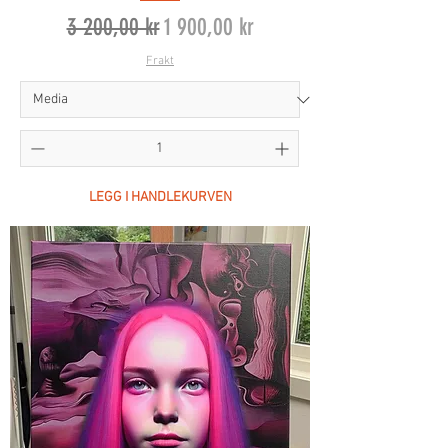
Vanlig pris
Salgspris
3 200,00 kr
1 900,00 kr
Frakt
LEGG I HANDLEKURVEN