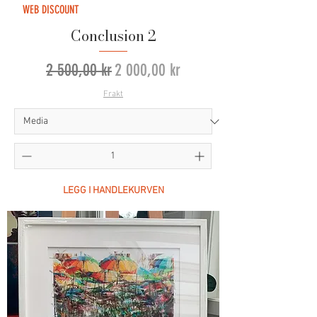
WEB DISCOUNT
Conclusion 2
Vanlig pris
Salgspris
2 500,00 kr
2 000,00 kr
Frakt
LEGG I HANDLEKURVEN