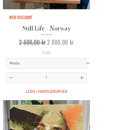
WEB DISCOUNT
Still Life - Norway
Vanlig pris
Salgspris
2 500,00 kr
2 000,00 kr
Frakt
LEGG I HANDLEKURVEN