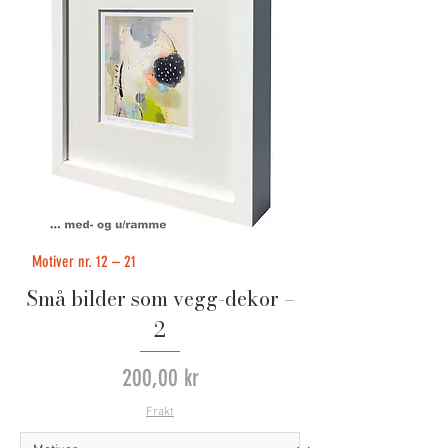
Motiver nr. 12 – 21
Små bilder som vegg-dekor –
2
Pris
200,00 kr
Frakt