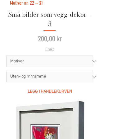
Motiver nr. 22 – 31
Små bilder som vegg-dekor –
3
Pris
200,00 kr
Frakt
LEGG I HANDLEKURVEN