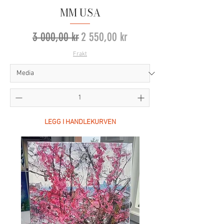
MM USA
Vanlig pris
Salgspris
3 000,00 kr
2 550,00 kr
Frakt
LEGG I HANDLEKURVEN