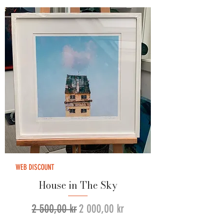
WEB DISCOUNT
House in The Sky
Vanlig pris
Salgspris
2 500,00 kr
2 000,00 kr