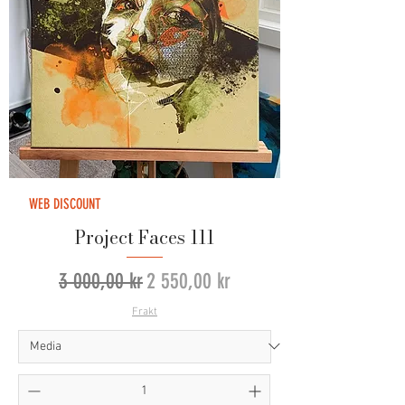
WEB DISCOUNT
Project Faces 111
Vanlig pris
Salgspris
3 000,00 kr
2 550,00 kr
Frakt