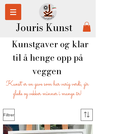
Jouris Kunst
Kunstgaver og klar
til å henge opp på
veggen
Kunst er en gave som har varig verdi, gir
glede og vekker minner i mange år!
Filtrer