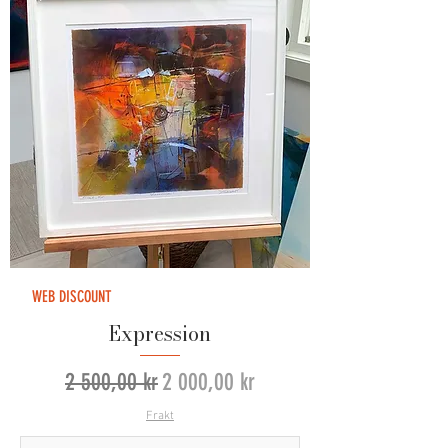
WEB DISCOUNT
Expression
Vanlig pris
Salgspris
2 500,00 kr
2 000,00 kr
Frakt