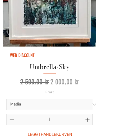
WEB DISCOUNT
Umbrella-Sky
Vanlig pris
Salgspris
2 500,00 kr
2 000,00 kr
Frakt
LEGG I HANDLEKURVEN