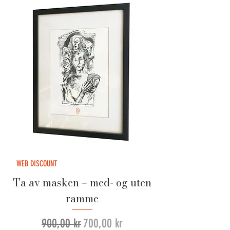
WEB DISCOUNT
Ta av masken – med- og uten
ramme
Vanlig pris
Salgspris
900,00 kr
700,00 kr