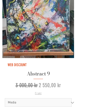
WEB DISCOUNT
Abstract 9
Vanlig pris
Salgspris
3 000,00 kr
2 550,00 kr
Frakt