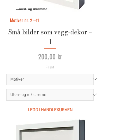
Motiver nr. 2 –11
Små bilder som vegg-dekor –
1
Pris
200,00 kr
Frakt
LEGG I HANDLEKURVEN